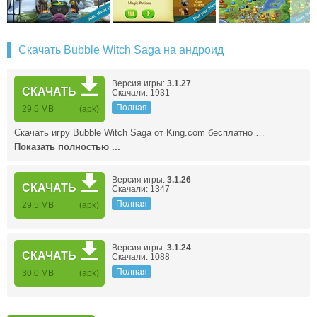
Скачать Bubble Witch Saga на андроид
Версия игры:
3.1.27
СКАЧАТЬ
Скачали: 1931
Полная
29.5 MB
(apk)
Скачать игру Bubble Witch Saga от King.com бесплатно …
Показать полностью ...
Версия игры:
3.1.26
СКАЧАТЬ
Скачали: 1347
Полная
29.5 MB
(apk)
Версия игры:
3.1.24
СКАЧАТЬ
Скачали: 1088
Полная
30.0 MB
(apk)