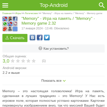
Top-Android
Главная
>>
Игры
>>
Логические
>>
"Memory" - Игра на память / "Memory" - Memory game
"Memory" - Игра на память / "Memory" -
Memory game 2.32
17 января 2024 - 13:46. Обновлено
Скачать
Как установить?
Общая оценка:
3,0
(
1
)
Android версии:
2.2 и выше
Показать все
Memory – это настоящая головоломка! Игра на память,
сделанная в лучших традициях – это Memory! У Нас есть
игровое поле, которая полностью устлано карточками. Карточки
перевернуты изображением вниз, так что миссией Вашей будет