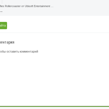
fies Rollercoaster от Ubisoft Entertainment …
..
айта
ентария
тобы оставить комментарий