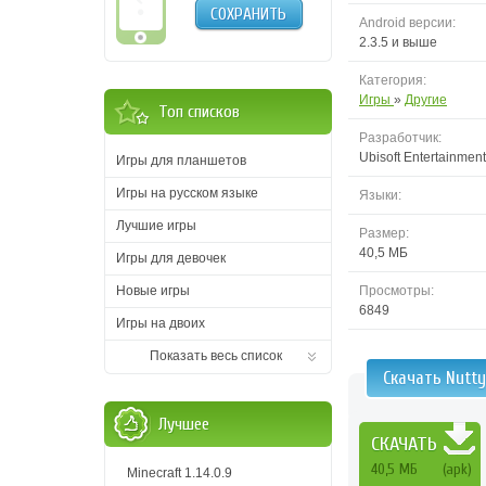
СОХРАНИТЬ
Android версии:
2.3.5 и выше
Категория:
Игры
»
Другие
Топ списков
Разработчик:
Ubisoft Entertainment
Игры для планшетов
Игры на русском языке
Языки:
Лучшие игры
Размер:
40,5 MБ
Игры для девочек
Новые игры
Просмотры:
6849
Игры на двоих
Показать весь список
Скачать Nutty
Лучшее
СКАЧАТЬ
40,5 MБ
(apk)
Minecraft 1.14.0.9