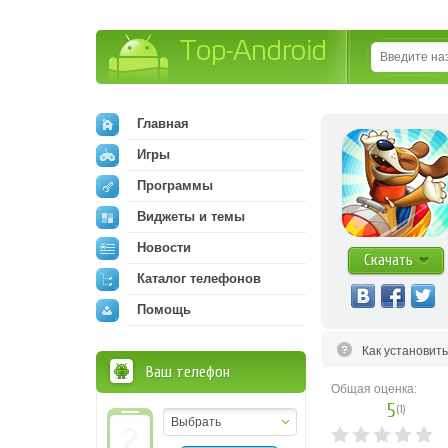
Top-Android
Главная
Игры
Программы
Виджеты и темы
Новости
Скачать
Каталог телефонов
Помощь
Как установит
Ваш телефон
Общая оценка:
5
(
1
)
Выбрать