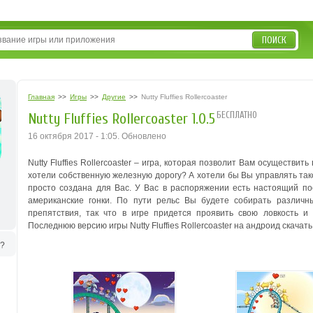
ПОИСК
Главная
>>
Игры
>>
Другие
>>
Nutty Fluffies Rollercoaster
БЕСПЛАТНО
Nutty Fluffies Rollercoaster 1.0.5
16 октября 2017 - 1:05. Обновлено
Nutty Fluffies Rollercoaster – игра, которая позволит Вам осуществит
хотели собственную железную дорогу? А хотели бы Вы управлять тако
просто создана для Вас. У Вас в распоряжении есть настоящий пое
американские гонки. По пути рельс Вы будете собирать различ
препятствия, так что в игре придется проявить свою ловкость и
Последнюю версию игры Nutty Fluffies Rollercoaster на андроид скачать
ь?