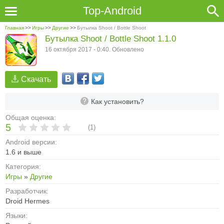
Top-Android
Главная
>>
Игры
>>
Другие
>>
Бутылка Shoot / Bottle Shoot
Бутылка Shoot / Bottle Shoot 1.1.0
16 октября 2017 - 0:40. Обновлено
Скачать
Как установить?
Общая оценка:
5
(
1
)
Android версии:
1.6 и выше
Категория:
Игры
»
Другие
Разработчик:
Droid Hermes
Языки: