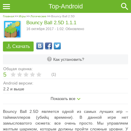
Top-Android
Главная
>>
Игры
>>
Логические
>>
Bouncy Ball 2.5D
Bouncy Ball 2.5D 1.1.1
16 октября 2017 - 1:02. Обновлено
Скачать
Как установить?
Общая оценка:
5
(
1
)
Android версии:
2.2 и выше
Показать все
Bouncy Ball 2.5D является одной из самых лучших игр –
таймкиллеров (убийц времени). В данной игре нет
замысловатого сюжета: все очень просто. Мы управляем
желтым шариком, которым должны пройти сложные уровни. У