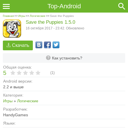
Top-Android
Главная
>>
Игры
>>
Логические
>>
Save the Puppies
Save the Puppies 1.5.0
16 октября 2017 - 23:42. Обновлено
Скачать
Как установить?
Общая оценка:
5
(
1
)
Android версии:
2.2 и выше
Категория:
Игры
»
Логические
Разработчик:
HandyGames
Языки: