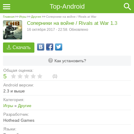
Top-Android
Главная
>>
Игры
>>
Другие
>>
Соперники на войне / Rivals at War
Соперники на войне / Rivals at War 1.3
16 октября 2017 - 22:58. Обновлено
Скачать
Как установить?
Общая оценка:
5
(
1
)
Android версии:
2.3 и выше
Категория:
Игры
»
Другие
Разработчик:
Hothead Games
Языки: