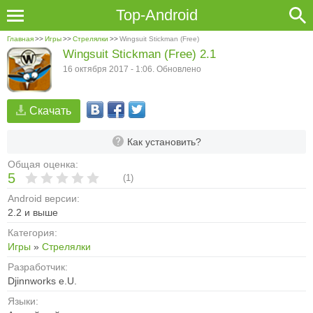
Top-Android
Главная
>>
Игры
>>
Стрелялки
>>
Wingsuit Stickman (Free)
Wingsuit Stickman (Free) 2.1
16 октября 2017 - 1:06. Обновлено
Скачать
Как установить?
Общая оценка:
5
(
1
)
Android версии:
2.2 и выше
Категория:
Игры
»
Стрелялки
Разработчик:
Djinnworks e.U.
Языки: