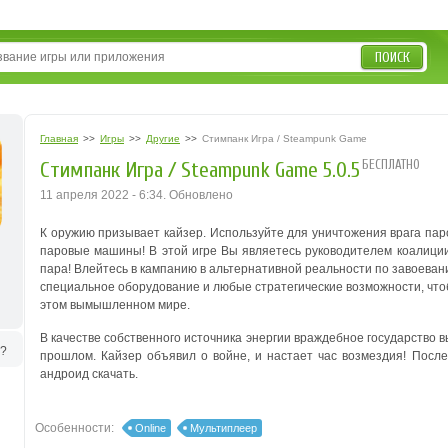
ПОИСК
Главная
>>
Игры
>>
Другие
>>
Стимпанк Игра / Steampunk Game
БЕСПЛАТНО
Стимпанк Игра / Steampunk Game 5.0.5
11 апреля 2022 - 6:34. Обновлено
К оружию призывает кайзер. Используйте для уничтожения врага пар
паровые машины!
В этой игре Вы являетесь руководителем коалици
пара! Влейтесь в кампанию в альтернативной реальности по завоеван
специальное оборудование и любые стратегические возможности, что
этом вымышленном мире.
В качестве собственного источника энергии враждебное государство
ь?
прошлом. Кайзер объявил о войне, и настает час возмездия! Пос
андроид скачать.
Особенности:
Online
Мультиплеер