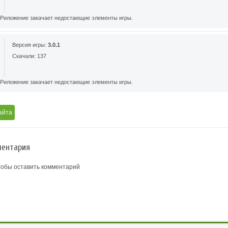
ПРиложение закачает недостающие элементы игры.
Версия игры:
3.0.1
Скачали: 137
ПРиложение закачает недостающие элементы игры.
айта
ентария
тобы оставить комментарий