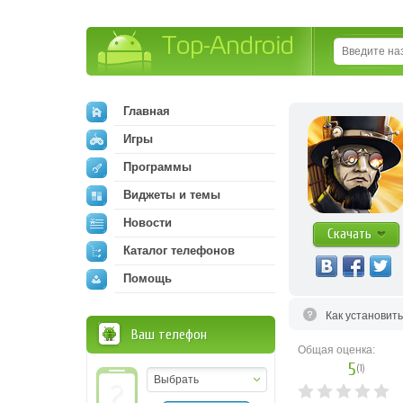
Top-Android
Главная
Игры
Программы
Виджеты и темы
Новости
Скачать
Каталог телефонов
Помощь
Как установит
Ваш телефон
Общая оценка:
5
(
1
)
Выбрать