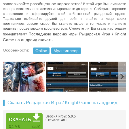
завоевывайте разобщенное королевство!
В этой игре Вы начинаете
с непритязательного вассала и вырастаете до короля. Соберите хорошее
снаряжение и сформируйте свой собственный рыцарский орден.
Тщательно выбирайте друзей для себя и знайте в лицо своих
противников, совсем скоро Вы станете выше в топ-листе и начнете
править процветающим королевством.
Сможете ли Вы стать настоящим
Последнюю версию игры Рыцарская Игра / Knight
победителем?
Game на андроид скачать.
Особенности:
Online
Мультиплеер
Скачать Рыцарская Игра / Knight Game на андроид
Версия игры:
5.0.5
СКАЧАТЬ
Скачали: 481
3,1 МБ
(apk)