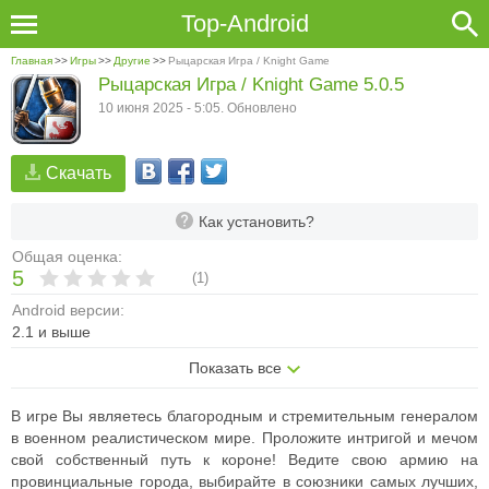
Top-Android
Главная
>>
Игры
>>
Другие
>>
Рыцарская Игра / Knight Game
Рыцарская Игра / Knight Game 5.0.5
10 июня 2025 - 5:05. Обновлено
Скачать
Как установить?
Общая оценка:
5
(
1
)
Android версии:
2.1 и выше
Показать все
В игре Вы являетесь благородным и стремительным генералом
в военном реалистическом мире. Проложите интригой и мечом
свой собственный путь к короне! Ведите свою армию на
провинциальные города, выбирайте в союзники самых лучших,