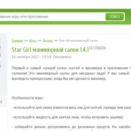
ПОИСК
Главная
>>
Игры
>>
Другие
>>
Star Girl маникюрный салон
БЕСПЛАТНО
Star Girl маникюрный салон 1.4.1
16 октября 2017 - 19:19. Обновлено
Первый и самый лучший салон ногтей и маникюра в приложении St
салоном! Это маникюрный салон для звездных леди! У вас самый
выглядеть принцессами, когда Вы им сделаете маникюр.
Особенности игры:
ь?
- используйте для своих клиентов весь лак для ногтей, прежде чем зак
- используйте жидкость для снятия лака, чтобы исправить ошибки;
- собирайте деньги, дотрагиваясь до денежных средств. На зараб