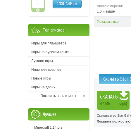
СОХРАНИТЬ
Android версии:
1.6 и выше
Показать все
Топ списков
Игры для планшетов
Игры на русском языке
Лучшие игры
Игры для девочек
Новые игры
Скачать Star
Игры на двоих
Показать весь список
СКАЧАТЬ
4,7 MБ
(apk)
Лучшее
Скачать игру Star Gir
Показать полностью .
Minecraft 1.14.0.9