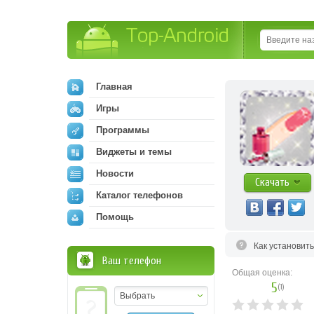
Top-Android
Главная
Игры
Программы
Виджеты и темы
Новости
Скачать
Каталог телефонов
Помощь
Как установит
Ваш телефон
Общая оценка:
5
(
1
)
Выбрать