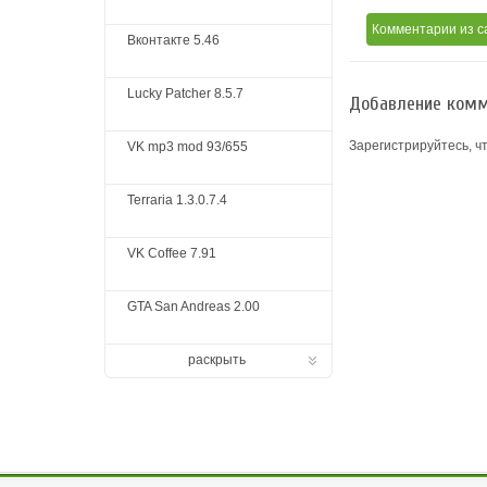
Комментарии
из с
Вконтакте 5.46
Lucky Patcher 8.5.7
Добавление комм
Зарегистрируйтесь, ч
VK mp3 mod 93/655
Terraria 1.3.0.7.4
VK Coffee 7.91
GTA San Andreas 2.00
раскрыть