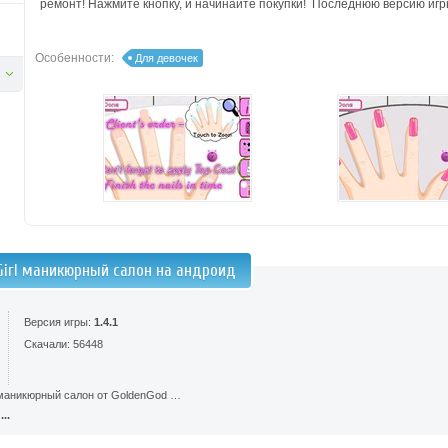
ремонт! Нажмите кнопку, и начинайте покупки! Последнюю версию игры
Особенности:
Для девочек
 Girl маникюрный салон на андроид
Версия игры:
1.4.1
Скачали: 56448
l маникюрный салон от GoldenGod …
..