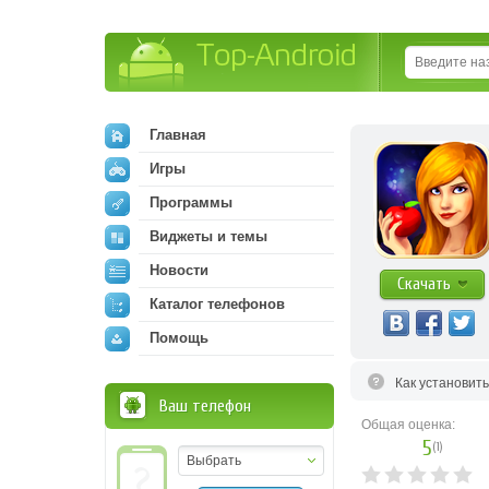
Top-Android
Главная
Игры
Программы
Виджеты и темы
Новости
Скачать
Каталог телефонов
Помощь
Как установит
Ваш телефон
Общая оценка:
5
(
1
)
Выбрать