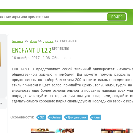
ПОИСК
Главная
>>
Игры
>>
Другие
>>
ENCHANT U
БЕСПЛАТНО
ENCHANT U 1.2.2
16 октября 2017 - 1:06. Обновлено
ENCHANT U представляет собой типичный университет. Захваты
общественной жизнью и клубами! Вы можете помочь раскрыть 
представлены на выбор более чем 200 восхитительных предметов
стиль прически и цвет волос, покупайте брюки, топы, юбки, туфли на
внешность еще более ослепительной и поразить наповал всех уни
награды. Флиртуйте на территории кампуса с парнями, создайте со
сделать самого хорошего парня своим другом! Последнюю версию игр
ь?
Особенности:
3D
Online
Для девочек
Кэш