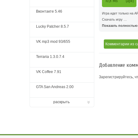
10,8 MБ
(apk)
Вконтакте 5.46
Игра идет только на A
Скачать игру …
Показать полностью .
Lucky Patcher 8.5.7
VK mp3 mod 93/655
Комментарии
из с
Terraria 1.3.0.7.4
Добавление комм
VK Coffee 7.91
Зарегистрируйтесь, ч
GTA San Andreas 2.00
раскрыть