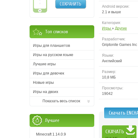
СОХРАНИТЬ
Android версии:
2.1 и выше
Категория:
Игры
»
Другие
Топ списков
Разработчик:
Griptonite Games Inc
Игры для планшетов
Игры на русском языке
Языки:
Английский
Лучшие игры
Размер:
Игры для девочек
10,8 MБ
Новые игры
Просмотры:
Игры на двоих
19042
Показать весь список
Скачать ENCH
Лучшее
СКАЧАТЬ
Minecraft 1.14.0.9