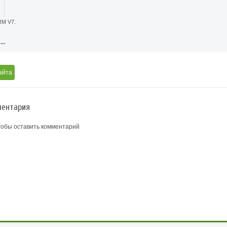
RM V7.
..
айта
ентария
тобы оставить комментарий