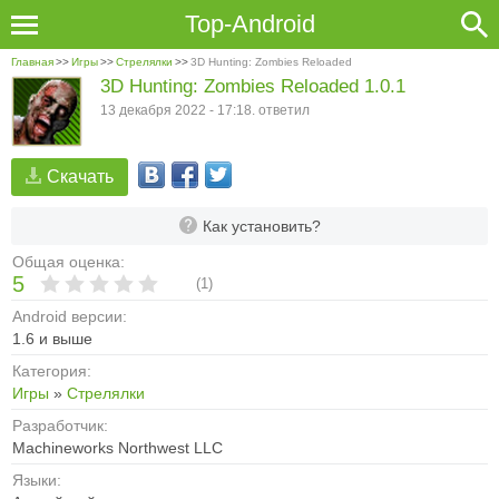
Top-Android
Главная
>>
Игры
>>
Стрелялки
>>
3D Hunting: Zombies Reloaded
3D Hunting: Zombies Reloaded 1.0.1
13 декабря 2022 - 17:18. ответил
Скачать
Как установить?
Общая оценка:
5
(
1
)
Android версии:
1.6 и выше
Категория:
Игры
»
Стрелялки
Разработчик:
Machineworks Northwest LLC
Языки: