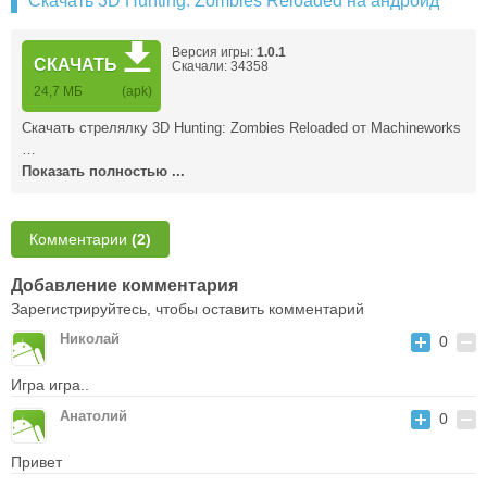
Скачать 3D Hunting: Zombies Reloaded на андроид
Версия игры:
1.0.1
СКАЧАТЬ
Скачали: 34358
24,7 MБ
(apk)
Скачать стрелялку 3D Hunting: Zombies Reloaded от Machineworks
…
Показать полностью ...
Комментарии
(2)
Добавление комментария
Зарегистрируйтесь, чтобы оставить комментарий
Николай
0
Игра игра..
Анатолий
0
Привет