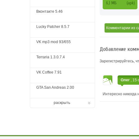
6,1 MБ
(apk)
Вконтакте 5.46
Lucky Patcher 8.5.7
Комментарии
из с
VK mp3 mod 93/655
Добавление комм
Terraria 1.3.0.7.4
Зарегистрируйтесь, ч
VK Coffee 7.91
Олег
, 15
GTA San Andreas 2.00
Интересно никогда 
раскрыть