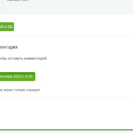
айта
(1)
ентария
тобы оставить комментарий
 октября 2022 г. 0:45
не играл только слышал