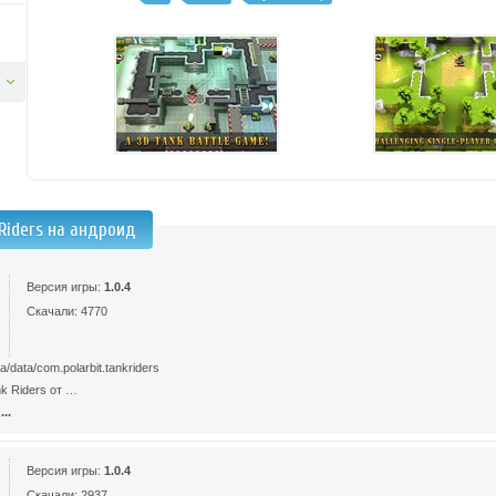
Riders на андроид
Версия игры:
1.0.4
Скачали: 4770
/data/com.polarbit.tankriders
k Riders от …
..
Версия игры:
1.0.4
Скачали: 2937