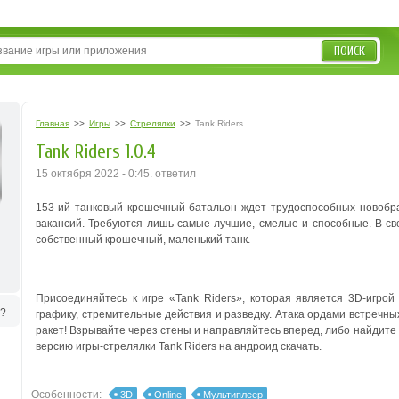
ПОИСК
Главная
>>
Игры
>>
Стрелялки
>>
Tank Riders
Tank Riders 1.0.4
15 октября 2022 - 0:45. ответил
153-ий танковый крошечный батальон ждет трудоспособных новобран
вакансий. Требуются лишь самые лучшие, смелые и способные. В сво
собственный крошечный, маленький танк.
Присоединяйтесь к игре «Tank Riders», которая является 3D-игрой
ь?
графику, стремительные действия и разведку.
Атака ордами встречны
ракет!
Взрывайте через стены и направляйтесь вперед, либо найдите с
версию игры-стрелялки Tank Riders на андроид скачать.
Особенности:
3D
Online
Мультиплеер