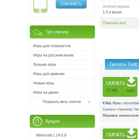
СОХРАНИТЬ
Android версии:
1.5 и выше
Показать все
Топ списков
Игры для планшетов
Игры на русском языке
Скачать Tank 
Лучшие игры
Игры для девочек
СКАЧАТЬ
Новые игры
13,1 MБ
(apk)
Игры на двоих
Показать весь список
КЭШ.
Путь:
sdcard/data
Скачать стрелялку Tan
Показать полностью .
Лучшее
СКАЧАТЬ
Minecraft 1.14.0.9