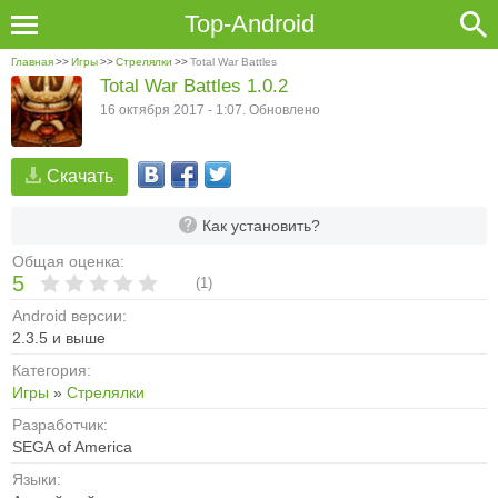
Top-Android
Главная
>>
Игры
>>
Стрелялки
>>
Total War Battles
Total War Battles 1.0.2
16 октября 2017 - 1:07. Обновлено
Скачать
Как установить?
Общая оценка:
5
(
1
)
Android версии:
2.3.5 и выше
Категория:
Игры
»
Стрелялки
Разработчик:
SEGA of America
Языки: