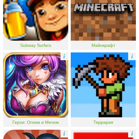
Subway Surfers
Майнкрафт
i
i
Герои: Огнем и Мечом
Террария
i
i