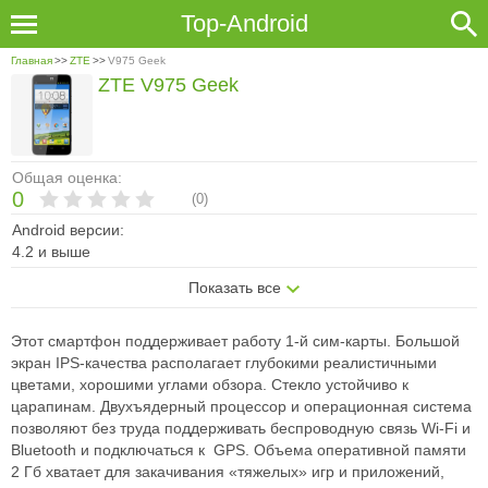
Top-Android
Главная
>>
ZTE
>>
V975 Geek
ZTE V975 Geek
Общая оценка:
0
(
0
)
Android версии:
4.2 и выше
Показать все
Этот смартфон поддерживает работу 1-й сим-карты. Большой
экран IPS-качества располагает глубокими реалистичными
цветами, хорошими углами обзора. Стекло устойчиво к
царапинам. Двухъядерный процессор и операционная система
позволяют без труда поддерживать беспроводную связь Wi-Fi и
Bluetooth и подключаться к GPS. Объема оперативной памяти
2 Гб хватает для закачивания «тяжелых» игр и приложений,