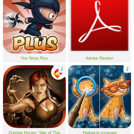
Yoo Ninja Plus
Adobe Reader
i
i
Zombie Hunter: War of The
Найдите отличия