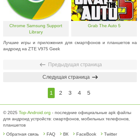
Chrome Samsung Support
Grab The Auto 5
Library
Лучшие игры и приложения для смартфонов и планшетов на
андроид на ZTE V975 Geek
Предыдущая страница
Следущая страница
1
2
3
4
5
© 2025
Top-Android.org
- последние официальные apk файлы
для андроид устройств: смартфонов, мобильных телефонов,
планшетов
Обратная связь
FAQ
ВК
FaceBook
Twitter