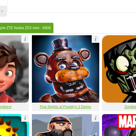
для ZTE Nubia Z5S mini
- 6806
i
i
ombies!
Five Nights at Freddy's 3 Demo
Zombie
i
i