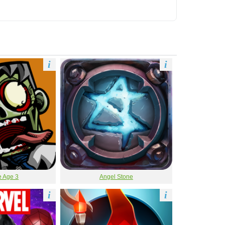
i
i
 Age 3
Angel Stone
i
i