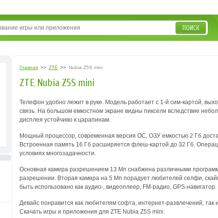
ПОИСК
Главная
>>
ZTE
>>
Nubia Z5S mini
ZTE Nubia Z5S mini
Телефон удобно лежит в руке. Модель работает с 1-й сим-картой, вых
связь. На большом емкостном экране видны пиксели вследствие небол
дисплея устойчиво к царапинам.
Мощный процессор, современная версия ОС, ОЗУ емкостью 2 Гб доста
Встроенная память 16 Гб расширяется флеш-картой до 32 Гб. Операц
условиях многозадачности.
Основная камера разрешением 13 Мп снабжена различными программа
разрешении. Вторая камера на 5 Мп порадует любителей селфи, скай
быть использовано как аудио-, видеоплеер, FM-радио, GPS-навигатор. 
Девайс понравится как любителям софта, интернет-развлечений, так и
Скачать игры и приложения для ZTE Nubia Z5S mini.