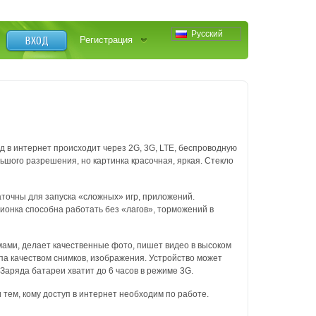
Русский
ВХОД
Регистрация
од в интернет происходит через 2G, 3G, LTE, беспроводную
ьшого разрешения, но картинка красочная, яркая. Стекло
точны для запуска «сложных» игр, приложений.
ионка способна работать без «лагов», торможений в
ми, делает качественные фото, пишет видео в высоком
па качеством снимков, изображения. Устройство может
Заряда батареи хватит до 6 часов в режиме 3G.
 тем, кому доступ в интернет необходим по работе.