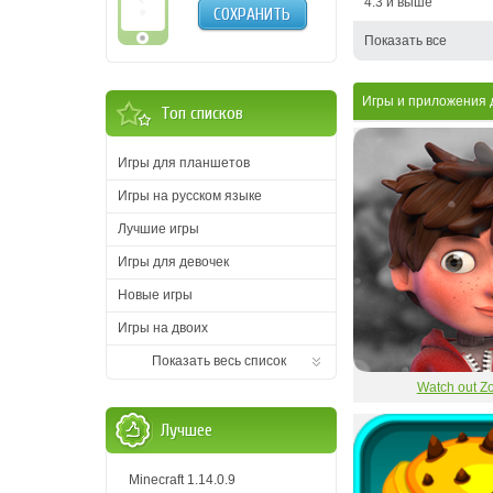
4.3 и выше
СОХРАНИТЬ
Показать все
Игры и приложения 
Топ списков
Игры для планшетов
Игры на русском языке
Лучшие игры
Игры для девочек
Новые игры
Игры на двоих
Показать весь список
Watch out Z
Лучшее
Minecraft 1.14.0.9