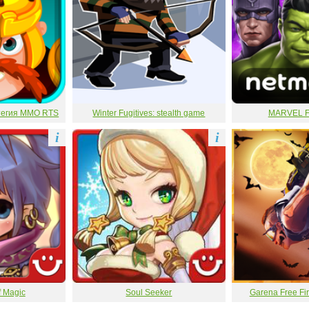
тегия MMO RTS
Winter Fugitives: stealth game
MARVEL Fu
i
i
f Magic
Soul Seeker
Garena Free Fir