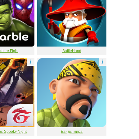
ture Fight
BattleHand
i
i
e: Spooky Night
Банды мира