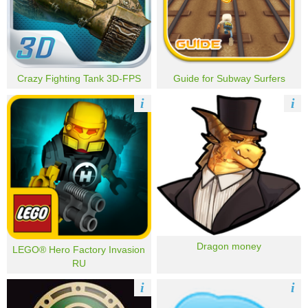
Crazy Fighting Tank 3D-FPS
Guide for Subway Surfers
i
i
Dragon money
LEGO® Hero Factory Invasion
RU
i
i