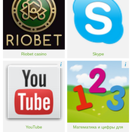
Riobet casino
Skype
i
i
YouTube
Математика и цифры для