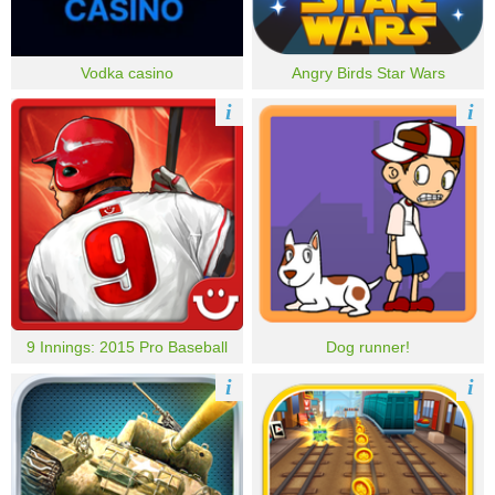
Vodka casino
Angry Birds Star Wars
i
i
9 Innings: 2015 Pro Baseball
Dog runner!
i
i