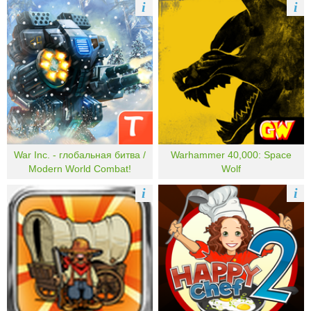
i
i
War Inc. - глобальная битва /
Warhammer 40,000: Space
Modern World Combat!
Wolf
i
i