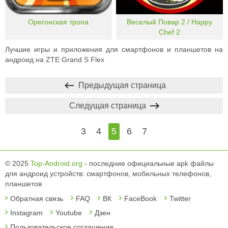
Орегонская тропа
Веселый Повар 2 / Happy
Chef 2
Лучшие игры и приложения для смартфонов и планшетов на
андроид на ZTE Grand S Flex
Предыдущая страница
Следущая страница
3
4
5
6
7
© 2025
Top-Android.org
- последние официальные apk файлы
для андроид устройств: смартфонов, мобильных телефонов,
планшетов
Обратная связь
FAQ
ВК
FaceBook
Twitter
Instagram
Youtube
Дзен
Пользовательское соглашение