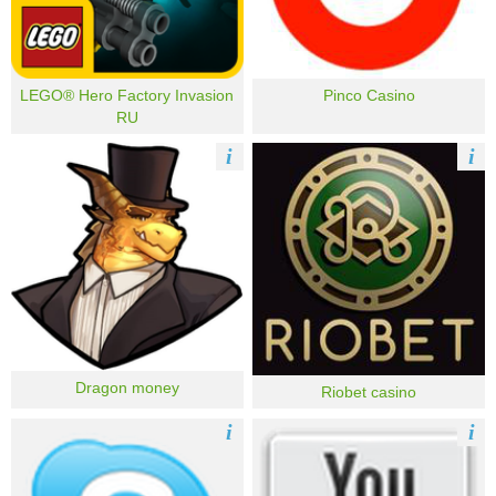
LEGO® Hero Factory Invasion
Pinco Casino
RU
i
i
Dragon money
Riobet casino
i
i