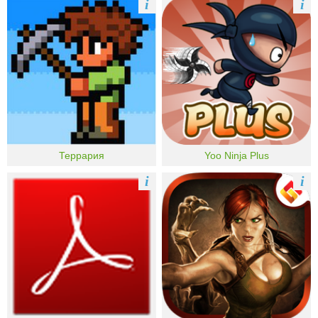
i
i
Террария
Yoo Ninja Plus
i
i