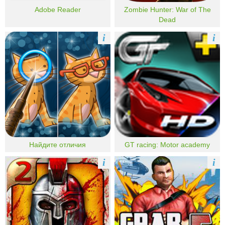
Adobe Reader
Zombie Hunter: War of The
Dead
i
i
Найдите отличия
GT racing: Motor academy
i
i