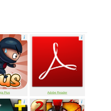
i
i
ja Plus
Adobe Reader
i
i