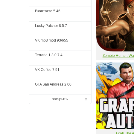
Вконтакте 5.46
Lucky Patcher 8.5.7
VK mp3 mod 93/655
Terraria 1.3.0.7.4
Zombie Hunter: Wa
VK Coffee 7.91
GTA San Andreas 2.00
раскрыть
Grab The A