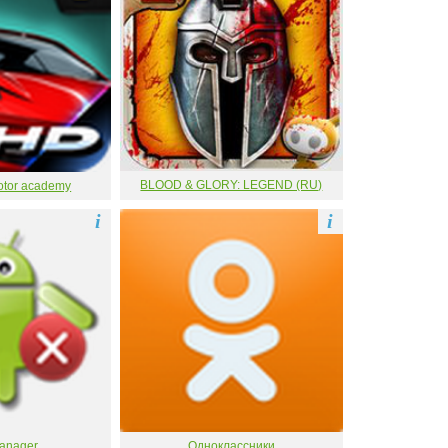
BLOOD & GLORY: LEGEND (RU)
otor academy
i
i
anager
Одноклассники