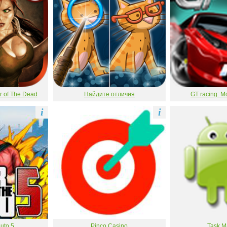
r of The Dead
Найдите отличия
GT racing: M
i
i
uto 5
Pinco Casino
Task M