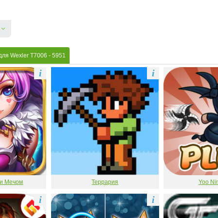
для Wexler T7006
- 5951
i
i
 и Мечом
Террария
Yoo Nin
i
i