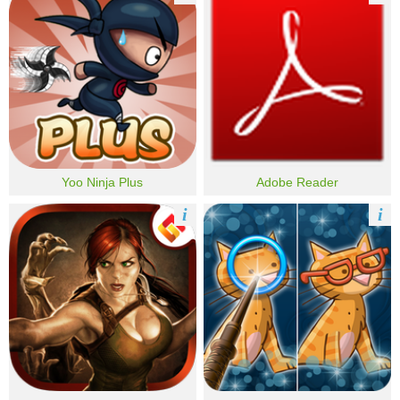
Yoo Ninja Plus
Adobe Reader
i
i