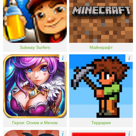
Subway Surfers
Майнкрафт
i
i
Герои: Огнем и Мечом
Террария
i
i