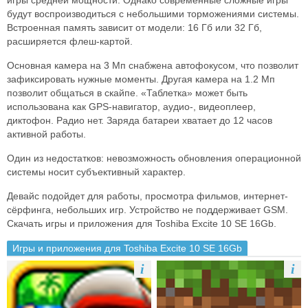
игры средней мощности. Однако современные сложные игры
будут воспроизводиться с небольшими торможениями системы.
Встроенная память зависит от модели: 16 Гб или 32 Гб,
расширяется флеш-картой.
Основная камера на 3 Мп снабжена автофокусом, что позволит
зафиксировать нужные моменты. Другая камера на 1.2 Мп
позволит общаться в скайпе. «Таблетка» может быть
использована как GPS-навигатор, аудио-, видеоплеер,
диктофон. Радио нет. Заряда батареи хватает до 12 часов
активной работы.
Один из недостатков: невозможность обновления операционной
системы носит субъективный характер.
Девайс подойдет для работы, просмотра фильмов, интернет-
сёрфинга, небольших игр. Устройство не поддерживает GSM.
Скачать игры и приложения для Toshiba Excite 10 SE 16Gb.
Игры и приложения для Toshiba Excite 10 SE 16Gb
i
i