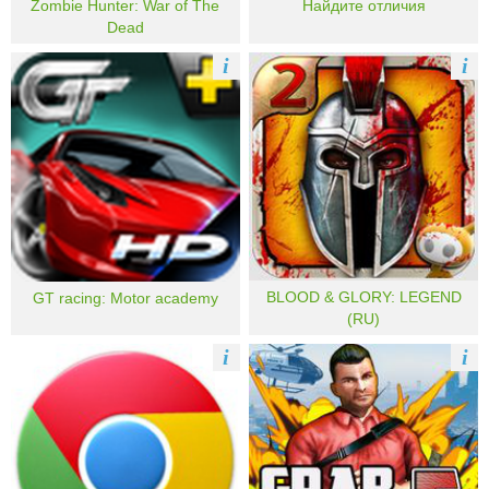
Zombie Hunter: War of The
Найдите отличия
Dead
i
i
BLOOD & GLORY: LEGEND
GT racing: Motor academy
(RU)
i
i