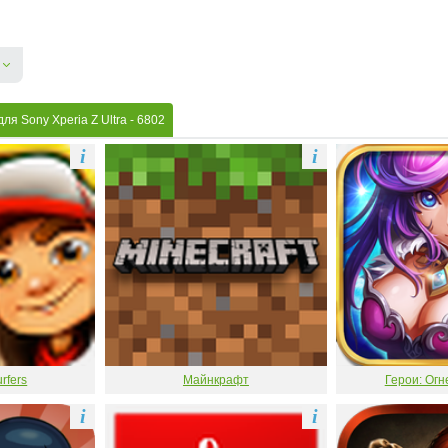
ля Sony Xperia Z Ultra
- 6802
i
i
rfers
Майнкрафт
Герои: Огн
i
i