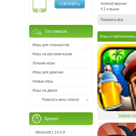
СОХРАНИТЬ
Android версии:
4.2 и выше
Показать все
Топ списков
Игры и приложения д
Игры для планшетов
Игры на русском языке
Лучшие игры
Игры для девочек
Новые игры
Игры на двоих
Показать весь список
Subway Su
Лучшее
Minecraft 1.14.0.9