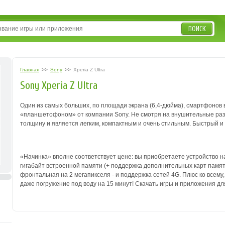
ПОИСК
Главная
>>
Sony
>>
Xperia Z Ultra
Sony Xperia Z Ultra
Один из самых больших, по площади экрана (6,4-дюйма), смартфонов в
«планшетофоном» от компании Sony.
Не смотря на внушительные раз
толщину и является легким, компактным и очень стильным. Б
ыстрый и
«Начинка» вполне соответствует цене: вы приобретаете устройство на 
гигабайт встроенной памяти (+ поддержка дополнительных карт памят
фронтальная на 2 мегапикселя - и поддержка сетей 4G.
Плюс ко всему
даже погружение под воду на 15 минут!
Скачать игры и приложения для 