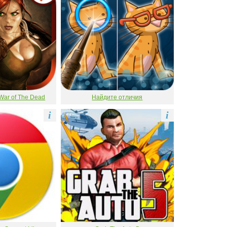
War of The Dead
Найдите отличия
i
i