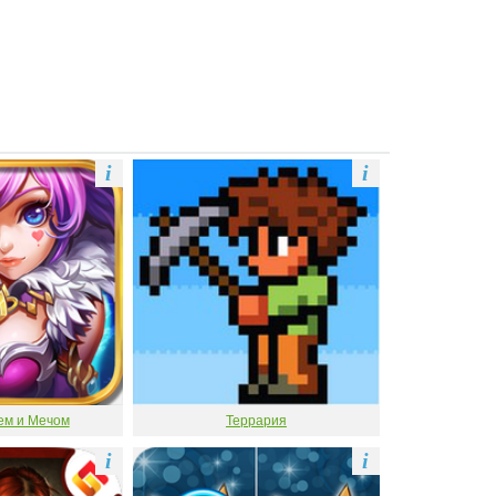
i
i
ем и Мечом
Террария
i
i