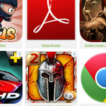
 Plus
Adobe Reader
Zombie Hunter: 
i
i