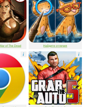
War of The Dead
Найдите отличия
i
i