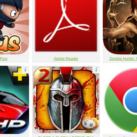
 Plus
Adobe Reader
Zombie Hunter: 
i
i