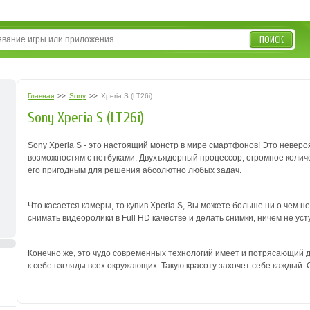
ПОИСК
Главная
>>
Sony
>>
Xperia S (LT26i)
Sony Xperia S (LT26i)
Sony Xperia S - это настоящий монстр в мире смартфонов! Это невер
возможностям с нетбуками. Двухъядерный процессор, огромное колич
его пригодным для решения абсолютно любых задач.
Что касается камеры, то купив Xperia S, Вы можете больше ни о чем 
снимать видеоролики в Full HD качестве и делать снимки, ничем не
Конечно же, это чудо современных технологий имеет и потрясающий д
к себе взгляды всех окружающих. Такую красоту захочет себе каждый. С