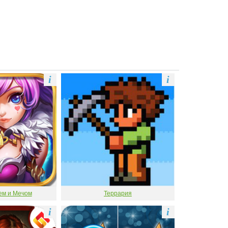
i
i
ем и Мечом
Террария
i
i