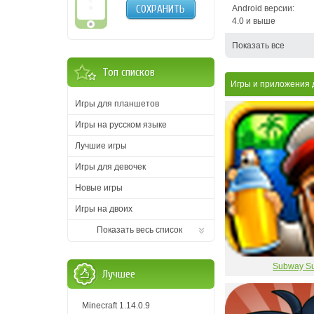
СОХРАНИТЬ
Android версии:
4.0 и выше
Показать все
Топ списков
Игры и приложения д
Игры для планшетов
Игры на русском языке
Лучшие игры
Игры для девочек
Новые игры
Игры на двоих
Показать весь список
Subway Su
Лучшее
Minecraft 1.14.0.9