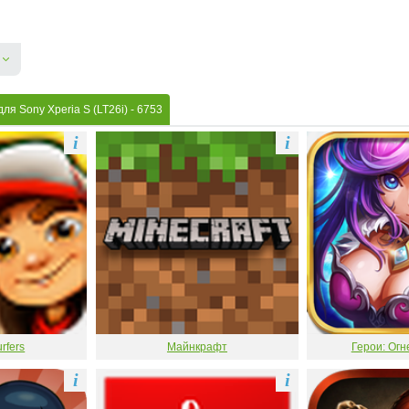
ля Sony Xperia S (LT26i)
- 6753
i
i
rfers
Майнкрафт
Герои: Огн
i
i