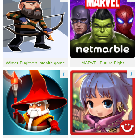
Winter Fugitives: stealth game
MARVEL Future Fight
i
i