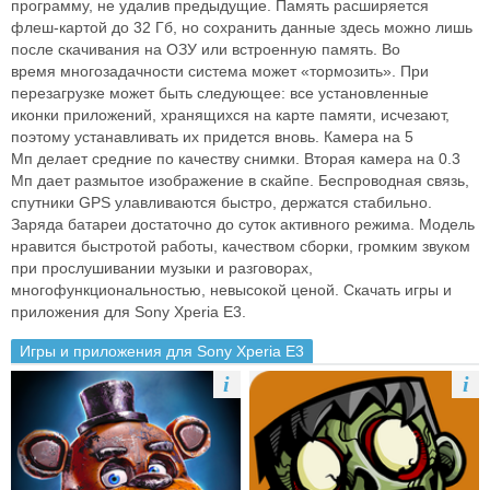
программу, не удалив предыдущие.
Память расширяется
флеш-картой до 32 Гб, но сохранить данные здесь
можно лишь
после скачивания на ОЗУ или встроенную память. Во
время
многозадачности система может «тормозить». При
перезагрузке может быть
следующее: все установленные
иконки приложений, хранящихся на карте
памяти, исчезают,
поэтому устанавливать их придется вновь. Камера на 5
Мп
делает средние по качеству снимки. Вторая камера на 0.3
Мп дает размытое
изображение в скайпе. Беспроводная связь,
спутники GPS улавливаются
быстро, держатся стабильно.
Заряда батареи достаточно до суток активного
режима. Модель
нравится быстротой работы, качеством сборки, громким
звуком
при прослушивании музыки и разговорах,
многофункциональностью,
невысокой ценой.
Скачать игры и
приложения для Sony Xperia E3.
Игры и приложения для Sony Xperia E3
i
i