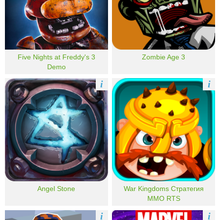
Five Nights at Freddy's 3
Zombie Age 3
Demo
i
i
Angel Stone
War Kingdoms Стратегия
MMO RTS
i
i