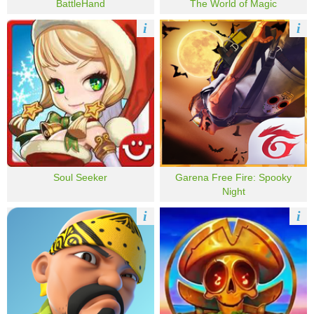
BattleHand
The World of Magic
i
i
Soul Seeker
Garena Free Fire: Spooky
Night
i
i