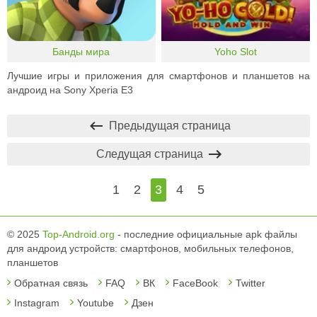
Банды мира
Yoho Slot
Лучшие игры и приложения для смартфонов и планшетов на
андроид на Sony Xperia E3
Предыдущая страница
Следущая страница
1
2
3
4
5
© 2025
Top-Android.org
- последние официальные apk файлы
для андроид устройств: смартфонов, мобильных телефонов,
планшетов
Обратная связь
FAQ
ВК
FaceBook
Twitter
Instagram
Youtube
Дзен