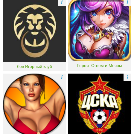
i
i
Герои: Огнем и Мечом
Лев Игорный клуб
i
i