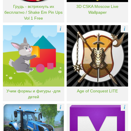
Грудь - встряхнуть их
3D CSKA Moscow Live
бесплатно / Shake Em Pin Ups
Wallpaper
Vol 1 Free
i
i
Учим формы и фигуры -для
Age of Conquest LITE
детей
i
i