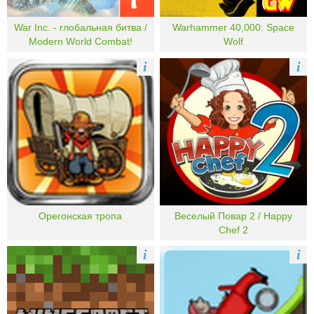
War Inc. - глобальная битва /
Warhammer 40,000: Space
Modern World Combat!
Wolf
i
i
Орегонская тропа
Веселый Повар 2 / Happy
Chef 2
i
i