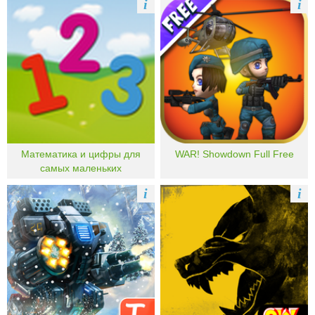
i
i
Математика и цифры для
WAR! Showdown Full Free
самых маленьких
i
i