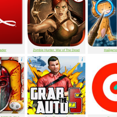
ader
Zombie Hunter: War of The Dead
Найдите
i
i