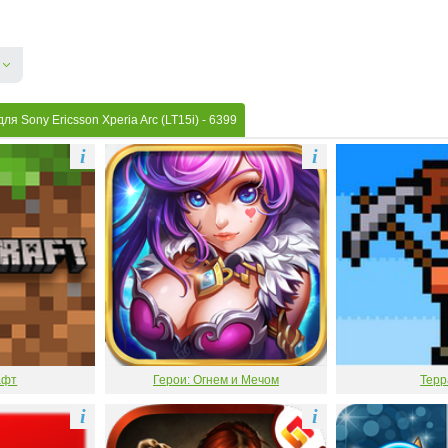
я Sony Ericsson Xperia Arc (LT15i)
- 6399
i
i
афт
Герои: Огнем и Мечом
Терр
i
i