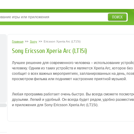
ПОИСК
Главная
>>
Sony
>>
Ericsson Xperia Arc (LT15i)
Sony Ericsson Xperia Arc (LT15i)
Лучшее решение для современного человека – использование устройст
человеку. Одним из таких устройств и является Xperia Arc, которое б
сообщит о всех важных мероприятиях, запланированных на день, поз
просмотром фильма или поднимет настроение приятной музыкой.
Любая программа работает очень быстро. Вы всегда сможете посмотре
друзьями. Легкий и удобный. Он всегда будет рядом, удобно размести
и приложения для Sony Ericsson Xperia Arc (LT15i).