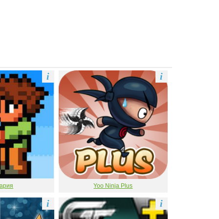
i
i
ария
Yoo Ninja Plus
i
i