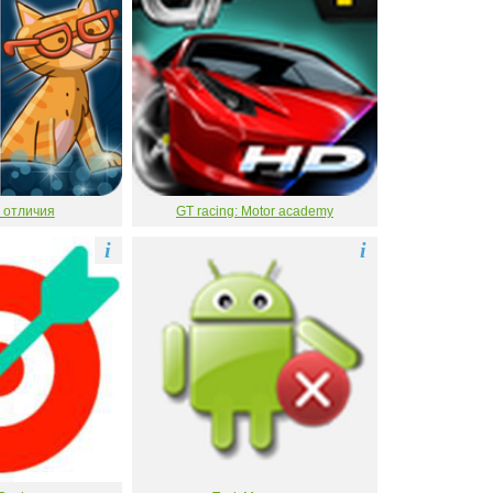
 отличия
GT racing: Motor academy
i
i