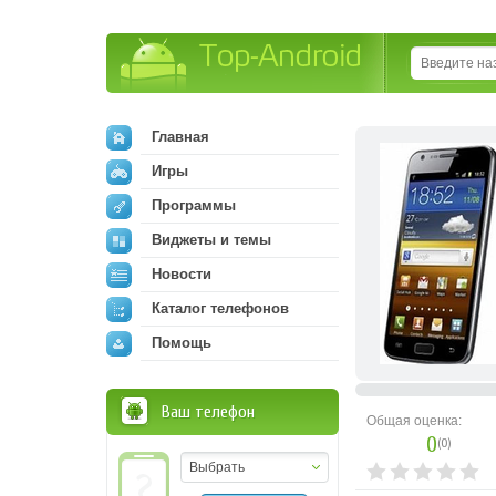
Top-Android
Главная
Игры
Программы
Виджеты и темы
Новости
Каталог телефонов
Помощь
Ваш телефон
Общая оценка:
0
(
0
)
Выбрать