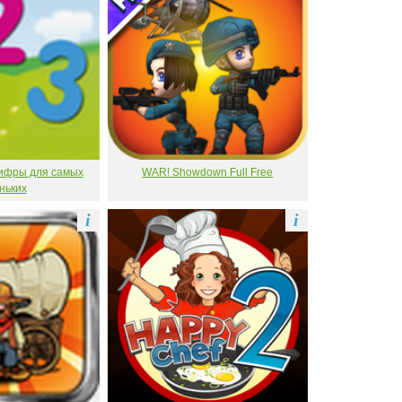
ифры для самых
WAR! Showdown Full Free
ньких
i
i