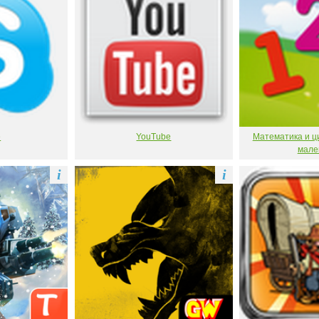
e
YouTube
Математика и ц
мале
i
i