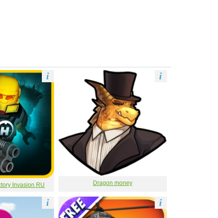
i
i
Dragon money
ory Invasion RU
i
i