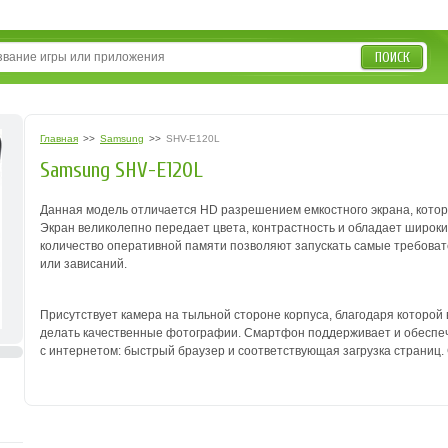
ПОИСК
Главная
>>
Samsung
>>
SHV-E120L
Samsung SHV-E120L
Данная модель отличается HD разрешением емкостного экрана, кото
Экран великолепно передает цвета, контрастность и обладает широк
количество оперативной памяти позволяют запускать самые требова
или зависаний.
Присутствует камера на тыльной стороне корпуса, благодаря которо
делать качественные фотографии. Смартфон поддерживает и обеспеч
с интернетом: быстрый браузер и соответствующая загрузка страниц