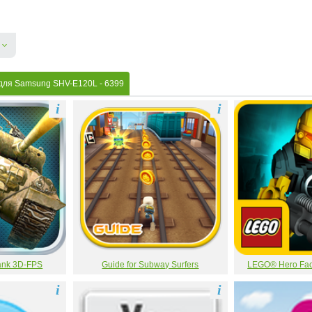
 для Samsung SHV-E120L
- 6399
i
i
Tank 3D-FPS
Guide for Subway Surfers
LEGO® Hero Fact
i
i