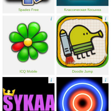
Spades Free
Классическая Косынка
i
i
ICQ Mobile
Doodle Jump
i
i