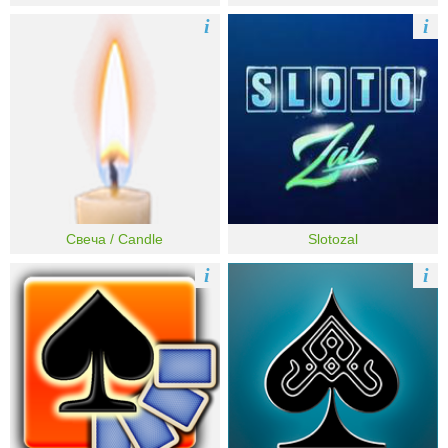
i
i
Свеча / Candle
Slotozal
i
i