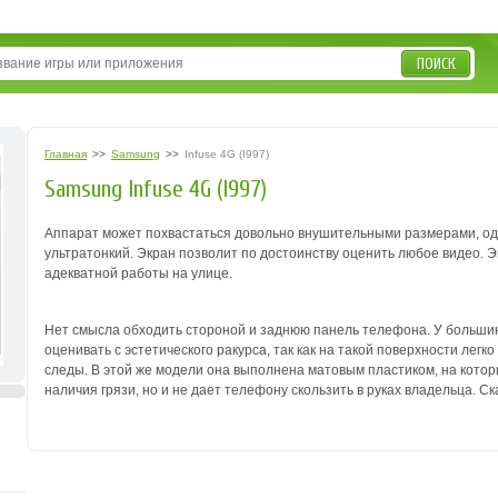
ПОИСК
Главная
>>
Samsung
>>
Infuse 4G (I997)
Samsung Infuse 4G (I997)
Аппарат может похвастаться довольно внушительными размерами, одна
ультратонкий. Экран позволит по достоинству оценить любое видео. Э
адекватной работы на улице.
Нет смысла обходить стороной и заднюю панель телефона. У большинс
оценивать с эстетического ракурса, так как на такой поверхности ле
следы. В этой же модели она выполнена матовым пластиком, на котор
наличия грязи, но и не дает телефону скользить в руках владельца. Ск