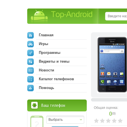
Top-Android
Главная
Игры
Программы
Виджеты и темы
Новости
Каталог телефонов
Помощь
Ваш телефон
Общая оценка:
0
(
0
)
Выбрать