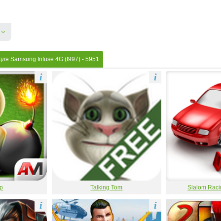
ля Samsung Infuse 4G (I997)
- 5951
i
i
р
Talking Tom
Slalom Raci
i
i