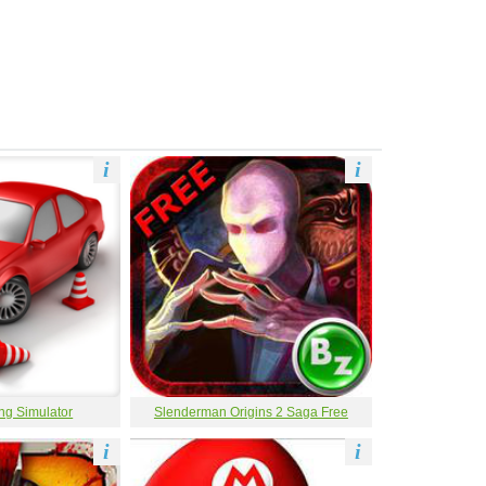
i
i
ng Simulator
Slenderman Origins 2 Saga Free
i
i