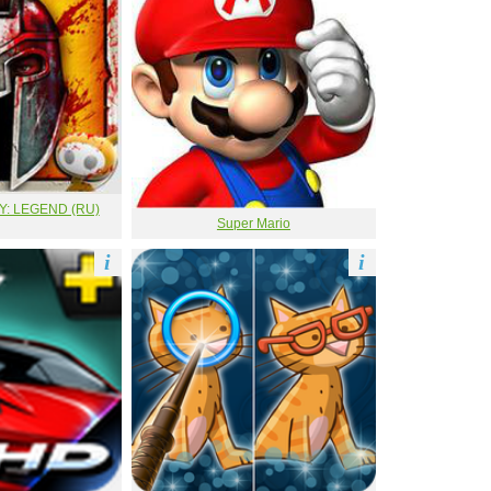
: LEGEND (RU)
Super Mario
i
i