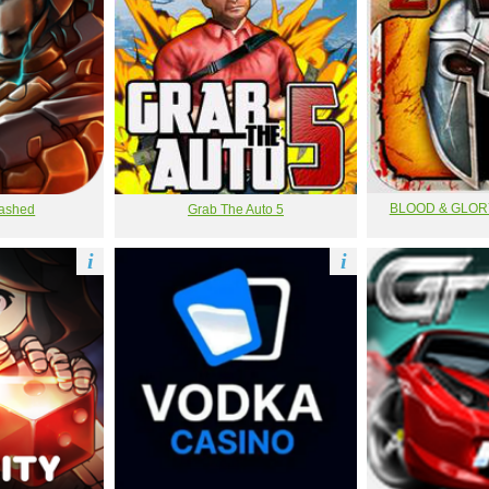
BLOOD & GLORY
eashed
Grab The Auto 5
i
i