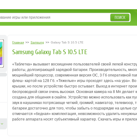
ПОИСК
Главная
>>
Samsung
>>
Galaxy Tab S 10.5 LTE
Samsung Galaxy Tab S 10.5 LTE
«Таблетка» вызывает восхищение пользователей своей легкой констр
работы, долгоиграющей
зарядкой батареи. Производительность, мног
мощнейший процессор, современная версия ОС,
3 Гб оперативной па
флеш-
картой на 128 Гб. «Тяжелые» игры проходят здесь «на ура». В
крышки, но после устройство
быстро остывает. Выход в интернет про
беспроводной связи очень высокая. Основная
камера на 8 Мп делает 
создана для общения в скайпе. Устройство можно использовать как
пу
звук в наушниках
потрясающе четкий, громкий; навигатор, телевизор,
батареи достаточно для того, чтобы
забыть о подзарядке на целые су
отмечается «бедная» комплектация, невозможность удалить
ненужные
работе
аппарата носят субъективный характер.
Скачать игры и прилож