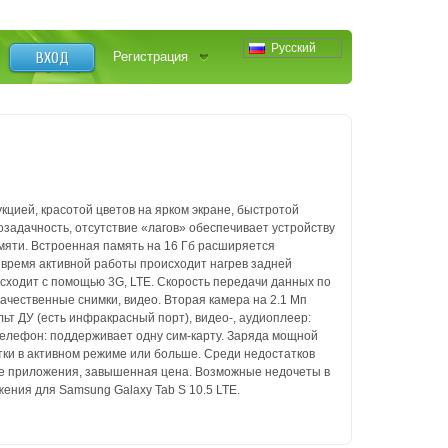
Русский
ВХОД
Регистрация
укцией,
красотой цветов на ярком экране, быстротой
озадачность, отсутствие «лагов»
обеспечивает устройству
мяти. Встроенная память на 16 Гб расширяется
о время
активной работы происходит нагрев задней
исходит с помощью 3G, LTE.
Скорость передачи данных по
качественные снимки, видео. Вторая камера на 2.1
Мп
льт ДУ (есть инфракрасный порт), видео-, аудиоплеер:
 телефон: поддерживает
одну сим-карту. Заряда мощной
тки в активном режиме или больше. Среди
недостатков
 приложения, завышенная цена. Возможные недочеты в
ения для Samsung Galaxy Tab S 10.5 LTE.