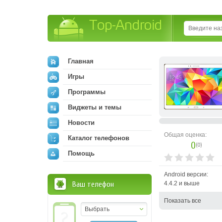
Top-Android
Главная
Игры
Программы
Виджеты и темы
Новости
Общая оценка:
Каталог телефонов
0
(
0
)
Помощь
Android версии:
Ваш телефон
4.4.2 и выше
Показать все
Выбрать