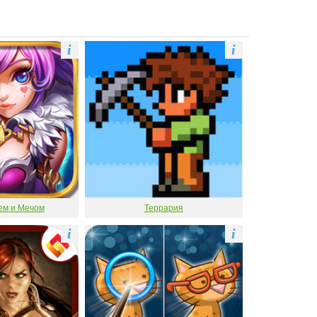
i
i
ем и Мечом
Террария
i
i