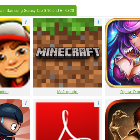
для Samsung Galaxy Tab S 10.5 LTE
- 6820
i
i
rfers
Майнкрафт
Герои: Огн
i
i