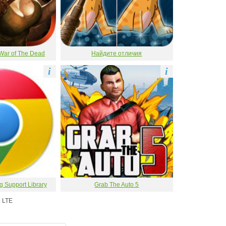
War of The Dead
Найдите отличия
i
i
Support Library
Grab The Auto 5
 LTE