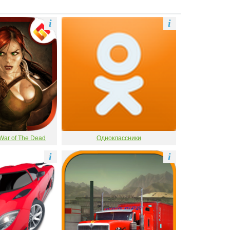
i
i
War of The Dead
Одноклассники
i
i