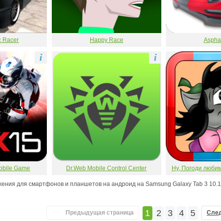
c Racer
Happy Race
Asphal
i
i
Mobile Game
Dr.Web Mobile Control Center
Ну, Погоди люби
ения для смартфонов и планшетов на андроид на Samsung Galaxy Tab 3 10.1
1
2
3
4
5
Предыдущая страница
Сле