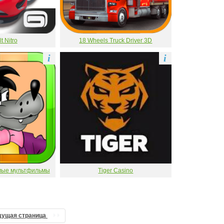
t Nitro
18 Wheels Truck Driver 3D
i
i
мые мультфильмы
Tiger Casino
дущая страница