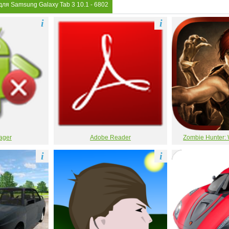
для Samsung Galaxy Tab 3 10.1
- 6802
i
i
ager
Adobe Reader
Zombie Hunter: 
i
i