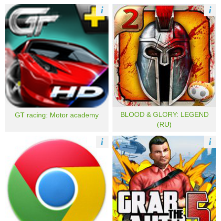
i
i
BLOOD & GLORY: LEGEND
GT racing: Motor academy
(RU)
i
i