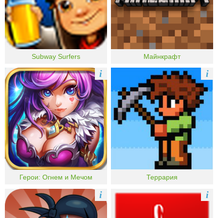
Subway Surfers
Майнкрафт
i
i
Герои: Огнем и Мечом
Террария
i
i