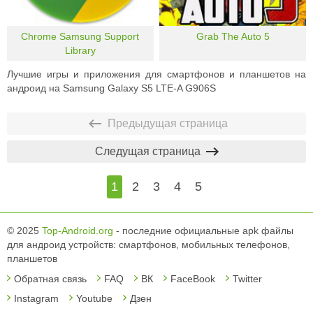
Chrome Samsung Support
Grab The Auto 5
Library
Лучшие игры и приложения для смартфонов и планшетов на
андроид на Samsung Galaxy S5 LTE-A G906S
Предыдущая страница
Следущая страница
1
2
3
4
5
© 2025
Top-Android.org
- последние официальные apk файлы
для андроид устройств: смартфонов, мобильных телефонов,
планшетов
Обратная связь
FAQ
ВК
FaceBook
Twitter
Instagram
Youtube
Дзен