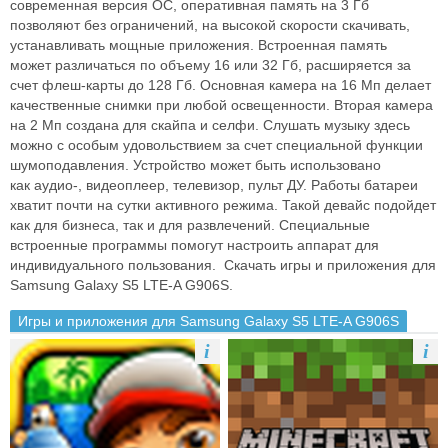
современная версия ОС, оперативная
память на 3 Гб
позволяют без ограничений, на высокой скорости
скачивать,
устанавливать мощные приложения. Встроенная память
может
различаться по объему 16 или 32 Гб, расширяется за
счет флеш-карты
до 128 Гб. Основная камера на 16 Мп делает
качественные снимки при
любой освещенности. Вторая камера
на 2 Мп создана для скайпа и селфи.
Слушать музыку здесь
можно с особым удовольствием за счет специальной
функции
шумоподавления. Устройство может быть использовано
как
аудио-, видеоплеер, телевизор, пульт ДУ. Работы батареи
хватит почти
на сутки активного режима. Такой девайс подойдет
как для бизнеса, так и
для развлечений. Специальные
встроенные программы помогут настроить
аппарат для
индивидуального пользования.
Скачать игры и приложения для
Samsung Galaxy S5 LTE-A G906S.
Игры и приложения для Samsung Galaxy S5 LTE-A G906S
i
i