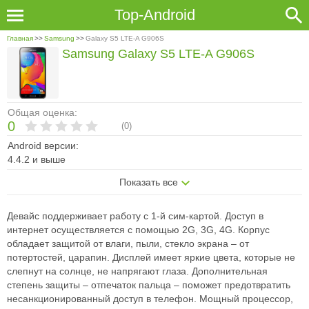
Top-Android
Главная
>>
Samsung
>>
Galaxy S5 LTE-A G906S
Samsung Galaxy S5 LTE-A G906S
Общая оценка:
0
(
0
)
Android версии:
4.4.2 и выше
Показать все
Девайс поддерживает работу с 1-й сим-картой. Доступ в
интернет
осуществляется с помощью 2G, 3G, 4G. Корпус
обладает защитой от влаги,
пыли, стекло экрана – от
потертостей, царапин. Дисплей имеет яркие цвета,
которые не
слепнут на солнце, не напрягают глаза. Дополнительная
степень
защиты – отпечаток пальца – поможет предотвратить
несанкционированный
доступ в телефон. Мощный процессор,