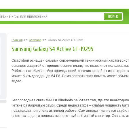
ПОИСК
Главная
>>
Samsung
>>
Galaxy S4 Active GT-I9295
Samsung Galaxy S4 Active GT-I9295
Смартфон оснащен самыми современными техническими характеристикам
оснащен защитой от проникновения влаги, что позволяет пользоватьс
Работает стабильно, без промедлений, закачивая файлы из интернета
может быть доведен до 64 Гб. Сама оперативная память имеет объем 
видео.
Беспроводная связь Wi-Fi и Bluetooth работает там, где это необход
четкие разборчивые звуки. Среди недостатков – слабая мощность бата
подзарядки при очень активной работе. Сам аппарат является стаб
сложных задач, а недостатки носят субъективный характер. Скачать и