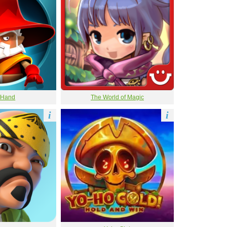
eHand
The World of Magic
i
i