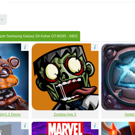
ля Samsung Galaxy S4 Active GT-I9295
- 6802
i
i
eddy's 3 Demo
Zombie Age 3
Angel
i
i