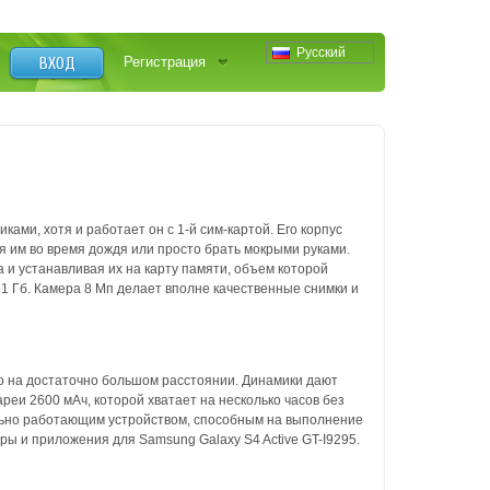
Русский
ВХОД
Регистрация
и, хотя и работает он с 1-й сим-картой. Его корпус
я им во время дождя или просто брать мокрыми руками.
 и устанавливая их на карту памяти, объем которой
1 Гб. Камера 8 Мп делает вполне качественные снимки и
имо на достаточно большом расстоянии. Динамики дают
реи 2600 мАч, которой хватает на несколько часов без
ильно работающим устройством, способным на выполнение
гры и приложения для Samsung Galaxy S4 Active GT-I9295.