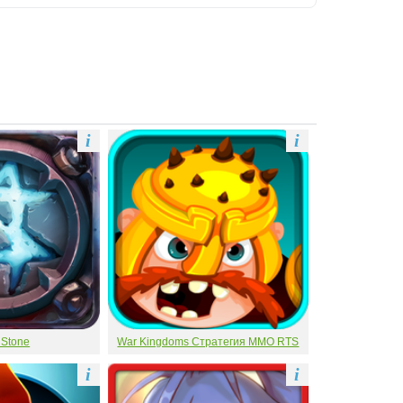
i
i
 Stone
War Kingdoms Стратегия MMO RTS
i
i