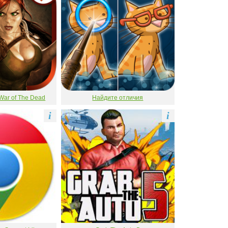
War of The Dead
Найдите отличия
i
i