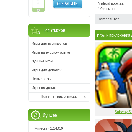
СОХРАНИТЬ
Android версии:
4.0 и выше
Показать все
Топ списков
Игры и приложения д
Игры для планшетов
Игры на русском языке
Лучшие игры
Игры для девочек
Новые игры
Игры на двоих
Показать весь список
Subway Su
Лучшее
Minecraft 1.14.0.9