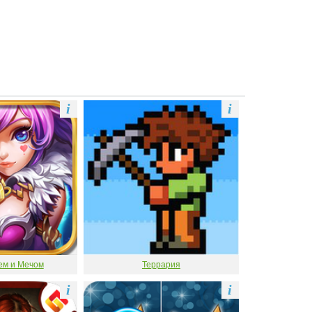
i
i
ем и Мечом
Террария
i
i