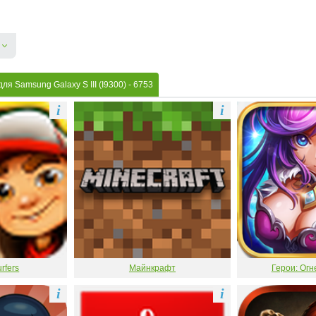
ля Samsung Galaxy S III (I9300)
- 6753
i
i
rfers
Майнкрафт
Герои: Огн
i
i