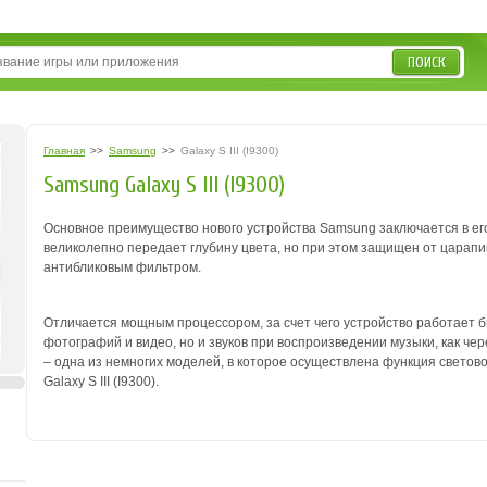
ПОИСК
Главная
>>
Samsung
>>
Galaxy S III (I9300)
Samsung Galaxy S III (I9300)
Основное преимущество нового устройства Samsung заключается в ег
великолепно передает глубину цвета, но при этом защищен от царапин
антибликовым фильтром.
Отличается мощным процессором, за счет чего устройство работает бы
фотографий и видео, но и звуков при воспроизведении музыки, как чере
– одна из немногих моделей, в которое осуществлена функция светов
Galaxy S III (I9300).