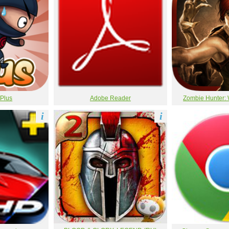
 Plus
Adobe Reader
Zombie Hunter: 
i
i