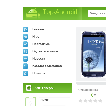
Top-Android
Главная
Игры
Программы
Виджеты и темы
Новости
Каталог телефонов
Помощь
Ваш телефон
Общая оценка:
0
(
0
)
Выбрать