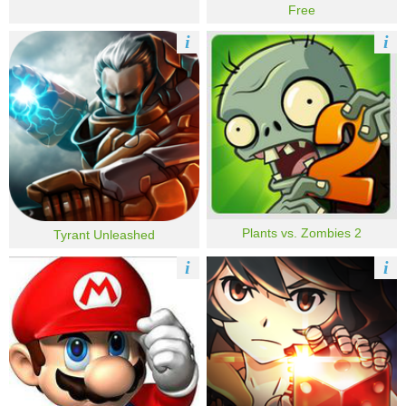
Free
i
i
Plants vs. Zombies 2
Tyrant Unleashed
i
i