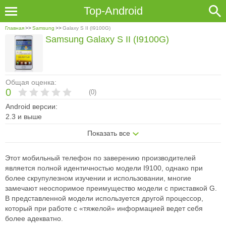
Top-Android
Главная
>>
Samsung
>>
Galaxy S II (I9100G)
Samsung Galaxy S II (I9100G)
Общая оценка:
0
(
0
)
Android версии:
2.3 и выше
Показать все
Этот мобильный телефон по заверению производителей
является полной идентичностью модели I9100, однако при
более скрупулезном изучении и использовании, многие
замечают неоспоримое преимущество модели с приставкой G.
В представленной модели используется другой процессор,
который при работе с «тяжелой» информацией ведет себя
более адекватно.