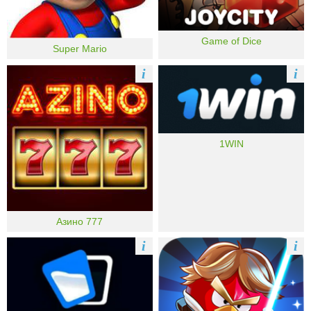
Game of Dice
Super Mario
i
i
1WIN
Азино 777
i
i