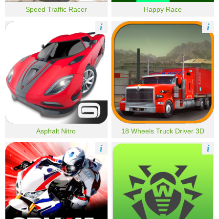
Speed Traffic Racer
Happy Race
i
i
Asphalt Nitro
18 Wheels Truck Driver 3D
i
i