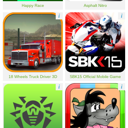
Happy Race
Asphalt Nitro
i
i
18 Wheels Truck Driver 3D
SBK15 Official Mobile Game
i
i