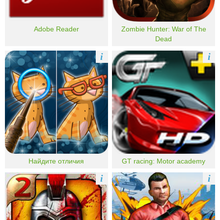
Adobe Reader
Zombie Hunter: War of The
Dead
i
i
Найдите отличия
GT racing: Motor academy
i
i