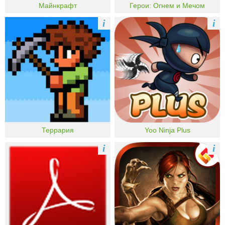
Майнкрафт
Герои: Огнем и Мечом
i
i
Террария
Yoo Ninja Plus
i
i