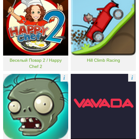
Веселый Повар 2 / Happy
Hill Climb Racing
Chef 2
i
i