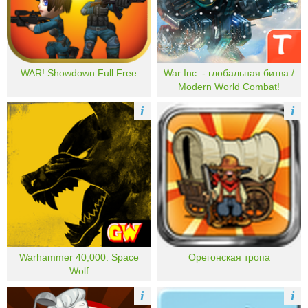
WAR! Showdown Full Free
War Inc. - глобальная битва /
Modern World Combat!
i
i
Warhammer 40,000: Space
Орегонская тропа
Wolf
i
i