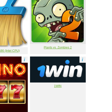
Plants vs. Zombies 2
86 (Intel CPU)
i
i
1WIN