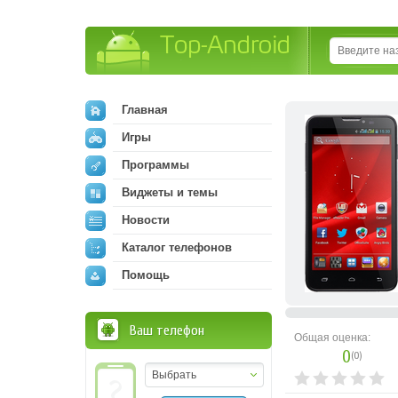
Top-Android
Главная
Игры
Программы
Виджеты и темы
Новости
Каталог телефонов
Помощь
Ваш телефон
Общая оценка:
0
(
0
)
Выбрать