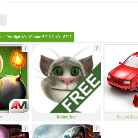
ля Prestigio MultiPhone 5300 DUO
- 6797
i
i
р
Talking Tom
Slalom Raci
i
i