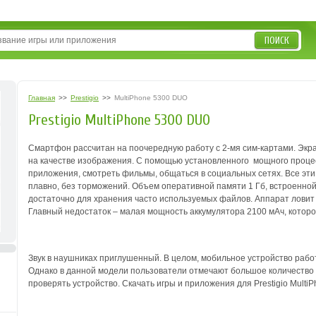
ПОИСК
Главная
>>
Prestigio
>>
MultiPhone 5300 DUO
Prestigio MultiPhone 5300 DUO
Смартфон рассчитан на поочередную работу с 2-мя сим-картами. Экр
на качестве изображения. С помощью установленного мощного процес
приложения, смотреть фильмы, общаться в социальных сетях. Все эт
плавно, без торможений. Объем оперативной памяти 1 Гб, встроенной 
достаточно для хранения часто используемых файлов. Аппарат ловит Wi
Главный недостаток – малая мощность аккумулятора 2100 мАч, которо
Звук в наушниках приглушенный. В целом, мобильное устройство рабо
Однако в данной модели пользователи отмечают большое количество 
проверять устройство. Скачать игры и приложения для Prestigio Multi