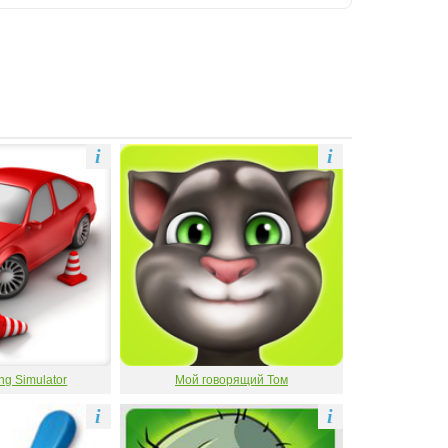
i
i
ng Simulator
Мой говорящий Том
i
i