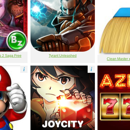
s 2 Saga Free
Tyrant Unleashed
Clean Master x
i
i