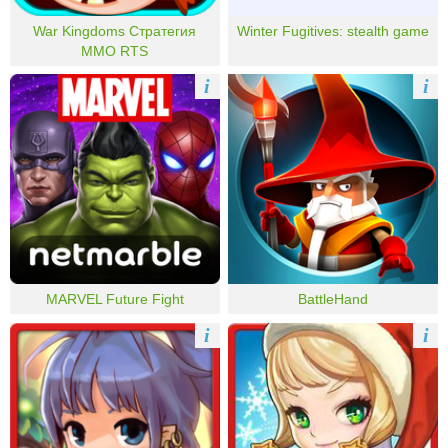
War Kingdoms Стратегия
Winter Fugitives: stealth game
MMO RTS
i
i
MARVEL Future Fight
BattleHand
i
i