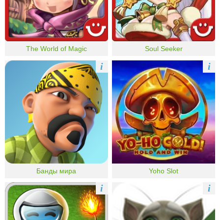
The World of Magic
Soul Seeker
i
i
Банды мира
Yoho Slot
i
i