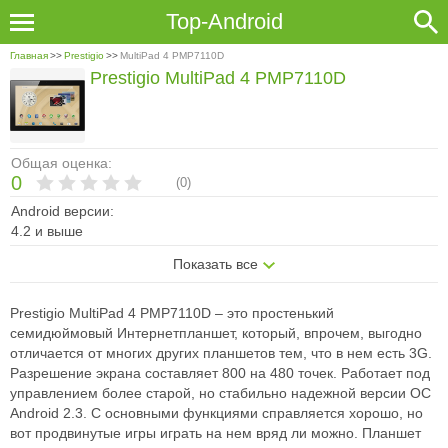
Top-Android
Главная
>>
Prestigio
>>
MultiPad 4 PMP7110D
Prestigio MultiPad 4 PMP7110D
Общая оценка:
0
(
0
)
Android версии:
4.2 и выше
Показать все
Prestigio MultiPad 4 PMP7110D – это простенький
семидюймовый Интернет­планшет, который, впрочем, выгодно
отличается от многих других планшетов тем, что в нем есть 3G.
Разрешение экрана составляет 800 на 480 точек. Работает под
управлением более старой, но стабильно надежной версии ОС
Android 2.3. С основными функциями справляется хорошо, но
вот продвинутые игры играть на нем вряд ли можно. Планшет