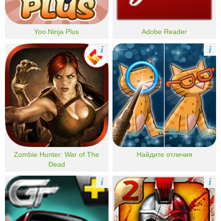
Yoo Ninja Plus
Adobe Reader
i
i
Zombie Hunter: War of The
Найдите отличия
Dead
i
i