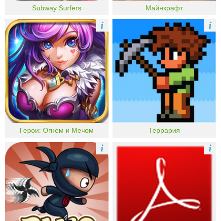
Subway Surfers
Майнкрафт
i
i
Герои: Огнем и Мечом
Террария
i
i