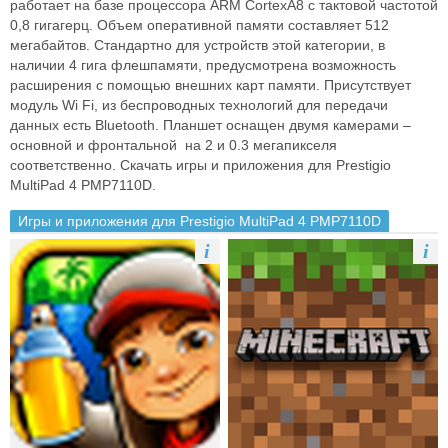
работает на базе процессора ARM Cortex­A8 с тактовой частотой
0,8 гигагерц. Объем оперативной памяти составляет 512
мегабайтов. Стандартно для устройств этой категории, в
наличии 4 гига флеш­памяти, предусмотрена возможность
расширения с помощью внешних карт памяти. Присутствует
модуль Wi Fi, из беспроводных технологий для передачи
данных есть Bluetooth. Планшет оснащен двумя камерами –
основной и фронтальной ­ на 2 и 0.3 мегапикселя
соответственно. Скачать игры и приложения для Prestigio
MultiPad 4 PMP7110D.
Игры и приложения для Prestigio MultiPad 4 PMP7110D
i
i