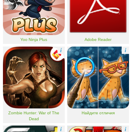
Yoo Ninja Plus
Adobe Reader
i
i
Zombie Hunter: War of The
Найдите отличия
Dead
i
i