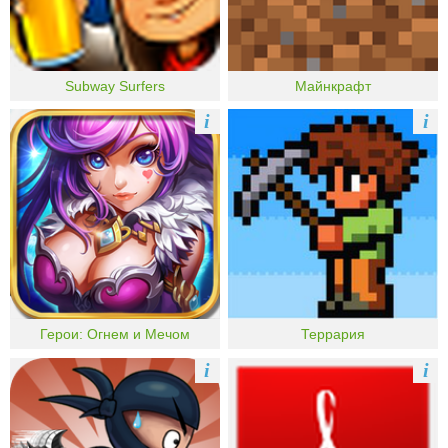
Subway Surfers
Майнкрафт
i
i
Герои: Огнем и Мечом
Террария
i
i