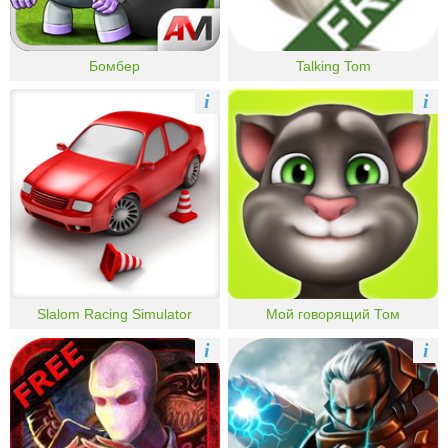
Бомбер
Talking Tom
i
i
Slalom Racing Simulator
Мой говорящий Том
i
i