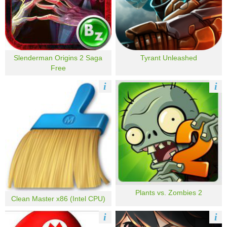
Slenderman Origins 2 Saga
Tyrant Unleashed
Free
i
i
Plants vs. Zombies 2
Clean Master x86 (Intel CPU)
i
i