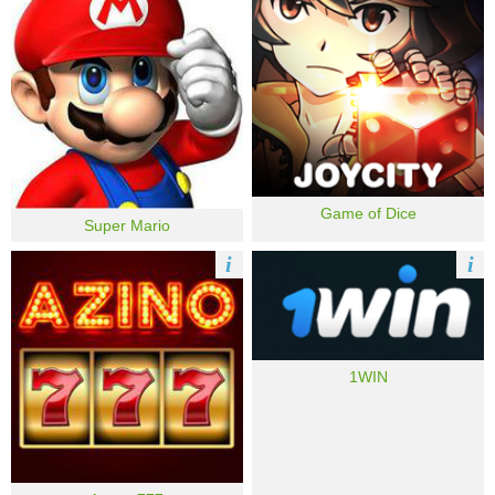
Game of Dice
Super Mario
i
i
1WIN