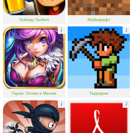
Subway Surfers
Майнкрафт
i
i
Герои: Огнем и Мечом
Террария
i
i