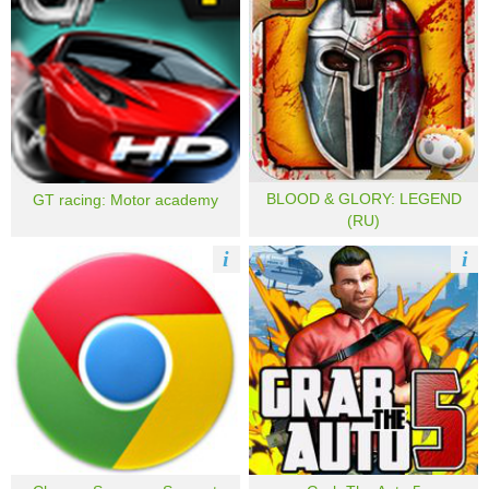
BLOOD & GLORY: LEGEND
GT racing: Motor academy
(RU)
i
i