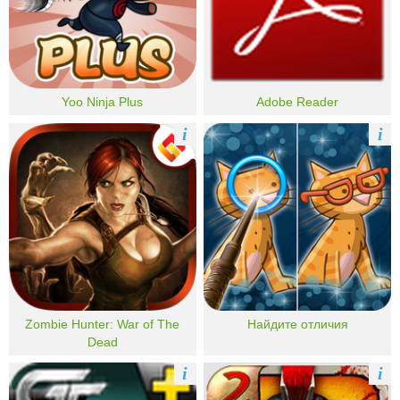
Yoo Ninja Plus
Adobe Reader
i
i
Zombie Hunter: War of The
Найдите отличия
Dead
i
i