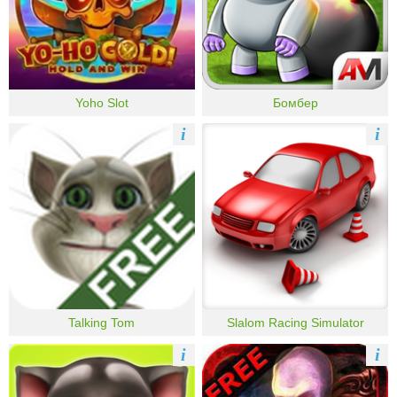
Yoho Slot
Бомбер
i
i
Talking Tom
Slalom Racing Simulator
i
i