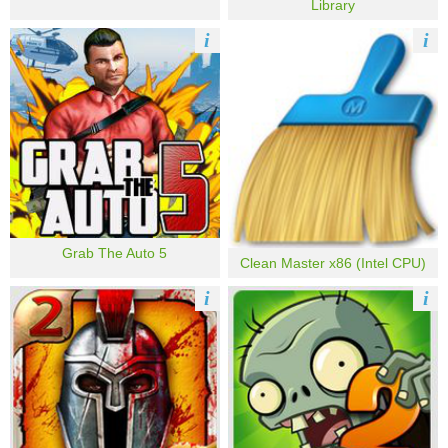
Library
i
i
Grab The Auto 5
Clean Master x86 (Intel CPU)
i
i