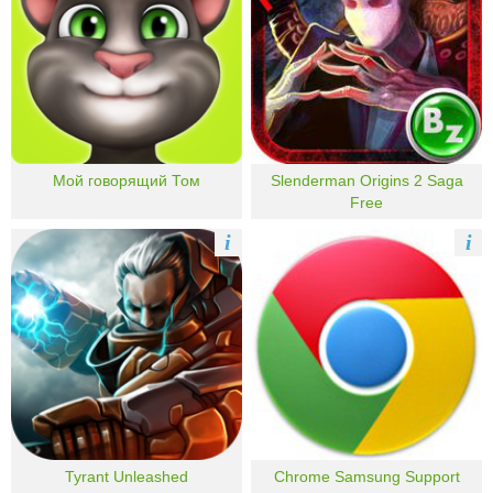
Мой говорящий Том
Slenderman Origins 2 Saga
Free
i
i
Tyrant Unleashed
Chrome Samsung Support