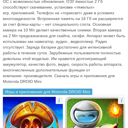
ОС с возможностью обновления,
ОЗУ ёмкостью 2 Гб
способствуют скачиванию, установке «тяжелых»
игр,
приложений. Телефон не «тормозит» даже в условиях
многозадачности.
Встроенная память на 16 Гб не расширяется
за счет флеш-карты – нет
специального слота. Основная
камера на 10 Мп делает качественные снимки.
Вторая камера
на 2 Мп предназначена для скайпа, селфи. Аппарат может
быть
использован как навигатор, аудио-, видеоплеер. Радио
отсутствует.
Заряда батареи достаточно для интенсивной
работы в течение суток.
Зарубежные пользователи полностью
довольны этой моделью. Им нравится
долгоиграющий
аккумулятор, качество фото, видео, скорость работы
аппарата,
многочисленные дополнительные функции от
компании-
производителя.
Скачать игры и приложения для
Motorola DROID Mini.
Игры и приложения для Motorola DROID Mini
i
i