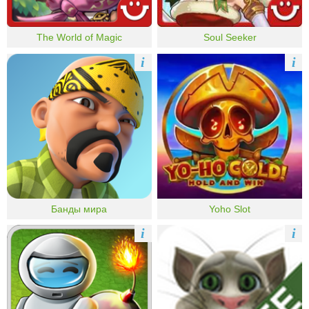
The World of Magic
Soul Seeker
i
i
Банды мира
Yoho Slot
i
i