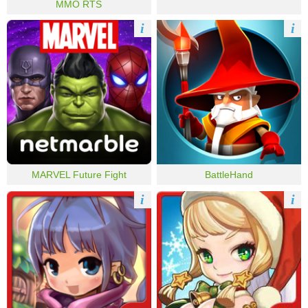
MMO RTS
i
i
MARVEL Future Fight
BattleHand
i
i