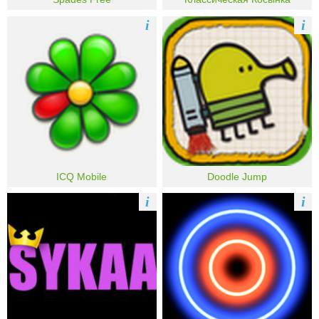
i
i
ICQ Mobile
Doodle Jump
i
i