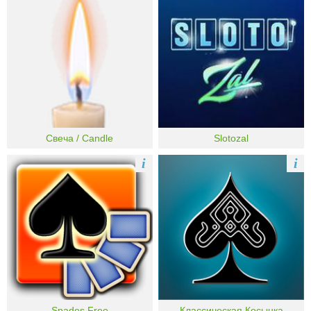
Свеча / Candle
Slotozal
i
i
Spades Free
Классическая Косынка